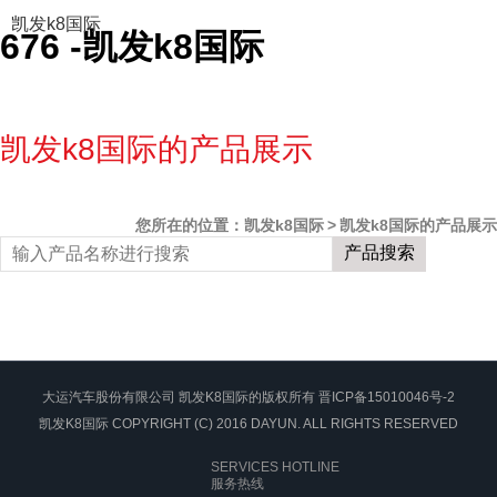
凯发k8国际
676 -凯发k8国际
凯发k8国际的产品展示
您所在的位置：
凯发k8国际
>
凯发k8国际的产品展示
大运汽车股份有限公司 凯发K8国际的版权所有 晋ICP备15010046号-2
凯发K8国际 COPYRIGHT (C) 2016 DAYUN. ALL RIGHTS RESERVED
SERVICES HOTLINE
服务热线