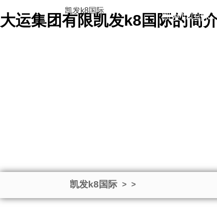
凯发k8国际
凯发k8国际
大运集团有限凯发k8国际的简介
集团介绍
凯发k8国际
>
>