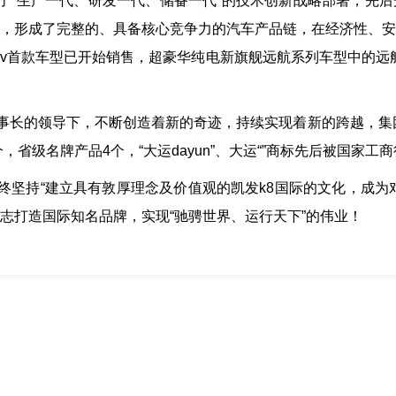
了“生产一代、研发一代、储备一代”的技术创新战略部署，先
，形成了完整的、具备核心竞争力的汽车产品链，在经济性、安
v
首款车型已开始销售，超豪华纯电新旗舰远航系列车型中的远
事长的领导下，不断创造着新的奇迹，持续实现着新的跨越，集
个，省级名牌产品
4
个，“大运
dayun
”、大运“”商标先后被国家工
终坚持“建立具有敦厚理念及价值观的凯发k8国际的文化，成为
志打造国际知名品牌，实现“驰骋世界、运行天下”的伟业！