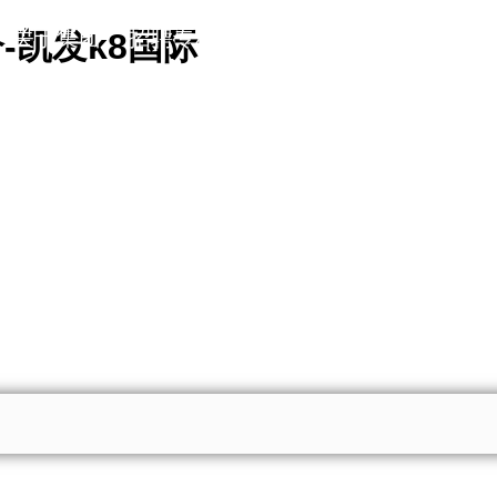
关于集团
招聘专栏
新闻中心
凯发k8国际
-凯发k8国际