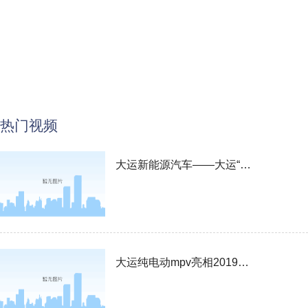
热门视频
大运新能源汽车——大运“智”造
大运纯电动mpv亮相2019年运城工业博览会