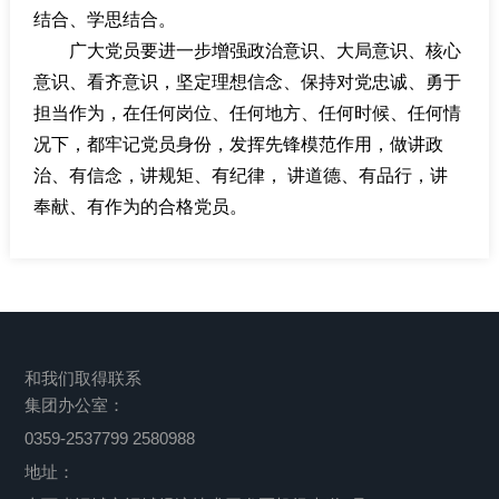
结合、学思结合。
广大党员要进一步增强政治意识、大局意识、核心
意识、看齐意识，坚定理想信念、保持对党忠诚、勇于
担当作为，在任何岗位、任何地方、任何时候、任何情
况下，都牢记党员身份，发挥先锋模范作用，做讲政
治、有信念，讲规矩、有纪律， 讲道德、有品行，讲
奉献、有作为的合格党员。
和我们取得联系
集团办公室：
0359-2537799 2580988
地址：