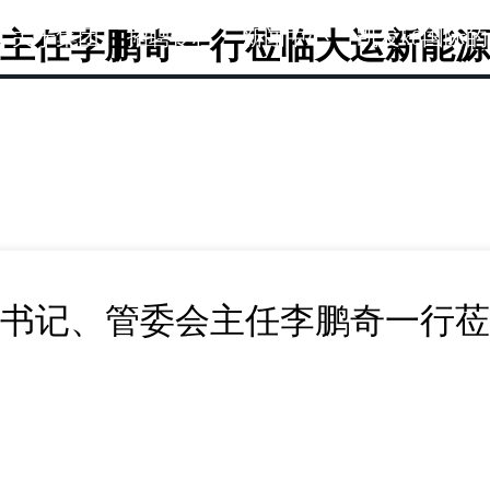
关于集团
招聘专栏
新闻中心
凯发k8国际
主任李鹏奇一行莅临大运新能源汽
书记、管委会主任李鹏奇一行莅