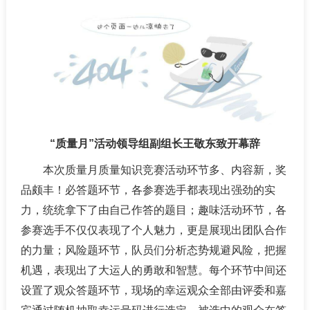
“质量月”活动领导组副组长王敬东致开幕辞
本次质量月质量知识竞赛活动环节多、内容新，奖
品颇丰！必答题环节，各参赛选手都表现出强劲的实
力，统统拿下了由自己作答的题目；趣味活动环节，各
参赛选手不仅仅表现了个人魅力，更是展现出团队合作
的力量；风险题环节，队员们分析态势规避风险，把握
机遇，表现出了大运人的勇敢和智慧。每个环节中间还
设置了观众答题环节，现场的幸运观众全部由评委和嘉