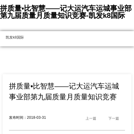
拼质量•比智慧——记大运汽车运城事业部
第九届质量月质量知识竞赛-凯发k8国际
凯发k8国际
拼质量•比智慧——记大运汽车运城
事业部第九届质量月质量知识竞赛
发布时间：2018-03-31
上一篇
下一篇