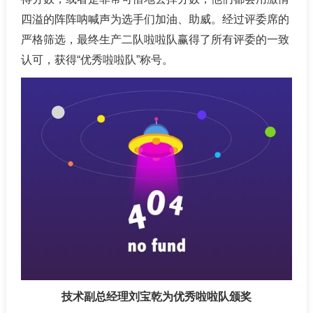
四溢的阵阵呐喊声为选手们加油、助威。经过评委席的
严格筛选，最终生产二队啦啦队赢得了所有评委的一致
认可，获得“优秀啦啦队”称号。
技术副总经理刘宝乾为优秀啦啦队颁奖