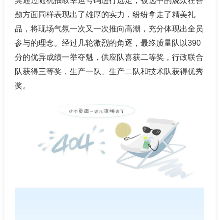
宾通过随机抽取幸运号码进行选定，被选中的观众在答
题方面同样表现出了雄厚的实力，纷纷拿走了精美礼
品，将现场气氛一次又一次推向高潮，充分体现出全员
参与的理念。经过几轮激烈的角逐，最终质量队以390
分的优异成绩一举夺魁，供应队喜获二等奖，行政联合
队获得三等奖，生产一队、生产二队和技术队获得优秀
奖。