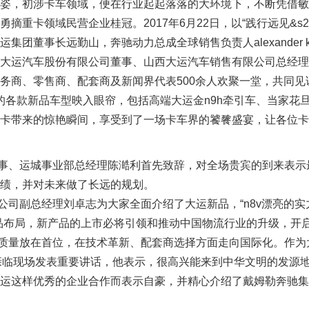
姿，初涉卡车领域，便在行业起起落落的大环境下，不断凭借敏
重卡领域民营企业桂冠。2017年6月22日，以“践行远见&s22
团董事长远勤山，奔驰动力总成全球销售负责人alexander kl
大运汽车股份有限公司董事、山西大运汽车销售有限公司总经理
务商、零售商、配套商及新闻界代表500余人欢聚一堂，共同
款新品车型映入眼帘，包括高端大运金n9h牵引车、当家花旦
卡带来的惊艳瞬间，享受到了一场卡车界的饕餮盛宴，让各位卡
、运城事业部总经理陈澔利首先致辞，对全场贵宾的到来表示
成绩，并对未来做了长远的规划。
总经理刘卓志为大家全面介绍了大运新品，“n8v漂亮的实力派”
品布局，新产品的上市必将引领和推动中国物流行业的升级，开
量放在首位，在技术革新、配套商选择方面走向国际化。作为
nkner先生亲临现场发表重要讲话，他表示，很高兴能来到中华文明的
运这样优秀的企业合作而表示自豪，并精心介绍了戴姆勒奔驰集