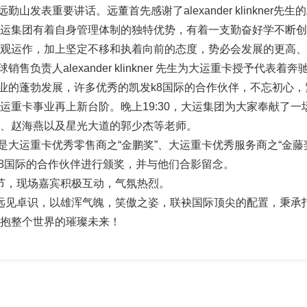
表重要讲话。远董首先感谢了alexander klinkner
运集团有着自身管理体制的独特优势，有着一支勤奋好学不断创
宏观运作，加上坚定不移和执着向前的态度，势必会发展的更高
责人alexander klinkner 先生为大运重卡授予代表着
的蓬勃发展，许多优秀的凯发k8国际的合作伙伴，不忘初心，
运重卡事业再上新台阶。晚上19:30，大运集团为大家奉献了
明、赵海燕以及星光大道的郭少杰等老师。
运重卡优秀零售商之“金鹏奖”、大运重卡优秀服务商之“金藤奖
k8国际的合作伙伴进行颁奖，并与他们合影留念。
，现场嘉宾积极互动，气氛热烈。
见卓识，以雄浑气魄，笑傲之姿，联袂国际顶尖的配置，秉承
拥抱整个世界的璀璨未来！