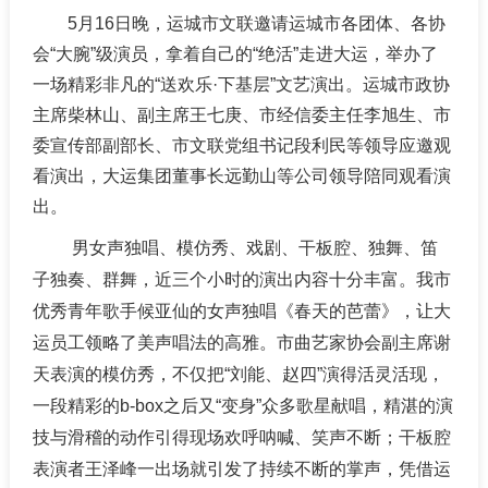
5月16日晚，运城市文联邀请运城市各团体、各协
会“大腕”级演员，拿着自己的“绝活”走进大运，举办了
一场精彩非凡的“送欢乐·下基层”文艺演出。运城市政协
主席柴林山、副主席王七庚、市经信委主任李旭生、市
委宣传部副部长、市文联党组书记段利民等领导应邀观
看演出，大运集团董事长远勤山等公司领导陪同观看演
出。
男女声独唱、模仿秀、戏剧、干板腔、独舞、笛
子独奏、群舞，近三个小时的演出内容十分丰富。我市
优秀青年歌手候亚仙的女声独唱《春天的芭蕾》，让大
运员工领略了美声唱法的高雅。市曲艺家协会副主席谢
天表演的模仿秀，不仅把“刘能、赵四”演得活灵活现，
一段精彩的b-box之后又“变身”众多歌星献唱，精湛的演
技与滑稽的动作引得现场欢呼呐喊、笑声不断；干板腔
表演者王泽峰一出场就引发了持续不断的掌声，凭借运