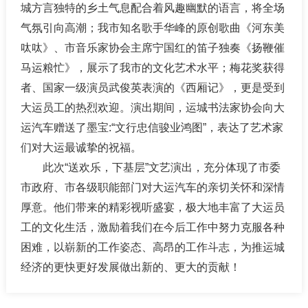
城方言独特的乡土气息配合着风趣幽默的语言，将全场
气氛引向高潮；我市知名歌手华峰的原创歌曲《河东美
呔呔》、市音乐家协会主席宁国红的笛子独奏《扬鞭催
马运粮忙》，展示了我市的文化艺术水平；梅花奖获得
者、国家一级演员武俊英表演的《西厢记》，更是受到
大运员工的热烈欢迎。演出期间，运城书法家协会向大
运汽车赠送了墨宝:“文行忠信骏业鸿图”，表达了艺术家
们对大运最诚挚的祝福。
此次“送欢乐，下基层”文艺演出，充分体现了市委
市政府、市各级职能部门对大运汽车的亲切关怀和深情
厚意。他们带来的精彩视听盛宴，极大地丰富了大运员
工的文化生活，激励着我们在今后工作中努力克服各种
困难，以崭新的工作姿态、高昂的工作斗志，为推运城
经济的更快更好发展做出新的、更大的贡献！