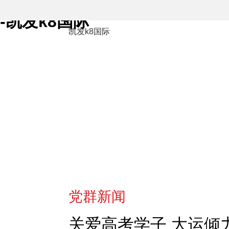
-凯发k8国际
凯发k8国际
凯发k8国际
党群工作
党群新闻
关爱高考学子 大运倾