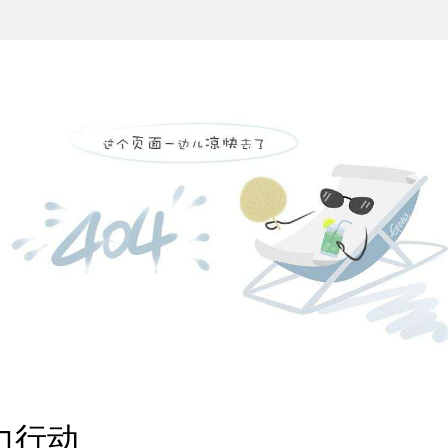
关于大运
集团企业
新闻中心
凯发k8国际
力行动