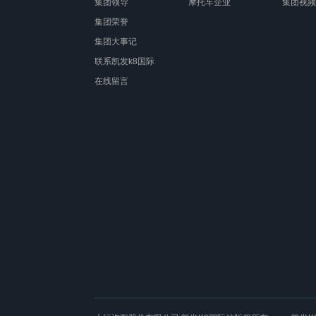
集团领导
摩托车企业
集团视
集团荣誉
集团大事记
联系凯发k8国际
在线留言