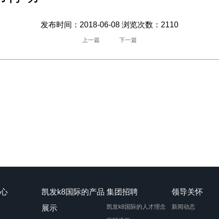
发布时间：2018-06-08
浏览次数：2110
上一篇
下一篇
中心
凯发k8国际的产品
集团招聘
领导关怀
闻
凯发k8国际的人才理念
新闻动态
展示