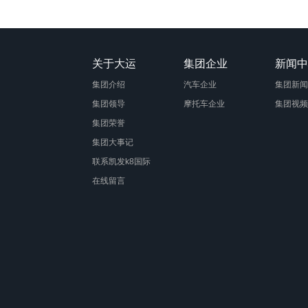
关于大运
集团企业
新闻
集团介绍
汽车企业
集团新
集团领导
摩托车企业
集团视
集团荣誉
集团大事记
联系凯发k8国际
在线留言