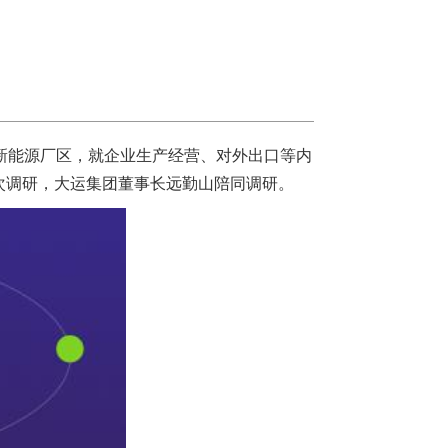
新能源厂区，就企业生产经营、对外出口等内
次调研，大运集团董事长远勤山陪同调研。