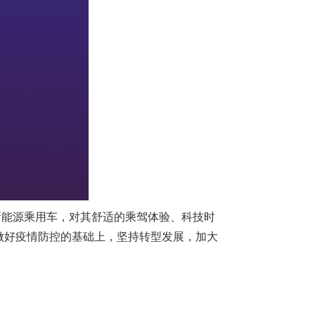
能源乘用车，对其舒适的乘驾体验、科技时
做好疫情防控的基础上，坚持转型发展，加大
。