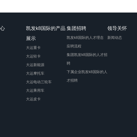
中心
凯发k8国际的产品
集团招聘
领导关怀
闻
凯发k8国际的人才理念
新闻动态
展示
频
应聘流程
大运重卡
集团凯发k8国际的人才招
大运轻卡
聘
大运新能源
下属企业凯发k8国际的人
大运摩托车
才招聘
大运电动三轮车
大运乘用车
大运皮卡