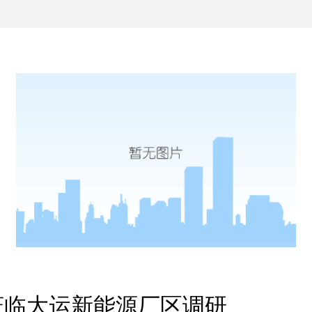
关于大运
集团企业
新闻中心
凯发k8国际
莅临大运新能源厂区调研