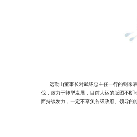
远勤山董事长对武绍忠主任一行的到来
伐，致力于转型发展，目前大运的版图不断
面持续发力，一定不辜负各级政府、领导的