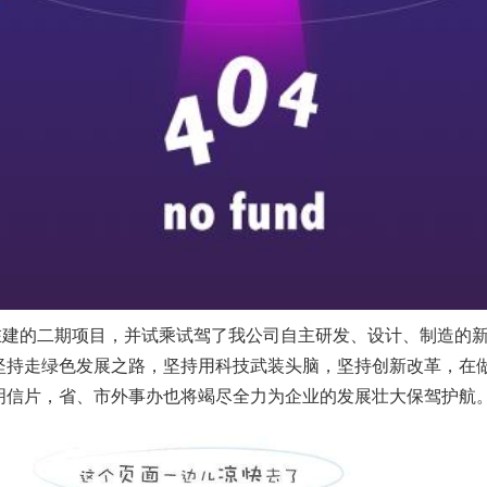
的二期项目，并试乘试驾了我公司自主研发、设计、制造的新
坚持走绿色发展之路，坚持用科技武装头脑，坚持创新改革，在
明信片，省、市外事办也将竭尽全力为企业的发展壮大保驾护航